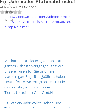
Ein Jahr voller Pfotenabdrücke!
Katzen
Aktualisiert:
7. Mai 2025
Mit NaN von 5 Sternen bewertet.
Hunde
https://video.wixstatic.com/video/e1278e_0
Heimtiere
ddc07ba4d794fdbad592e1c3847b93b/480
p/mp4/file.mp4
Wir können es kaum glauben - ein 
ganzes Jahr ist vergangen, seit wir 
unsere Türen für Sie und Ihre 
vierbeinigen Begleiter geöffnet haben! 
Heute feiern wir mit grosser Freude 
das einjährige Jubiläum der 
Tierarztpraxis im Gäu GmbH.
Es war ein Jahr voller Höhen und 