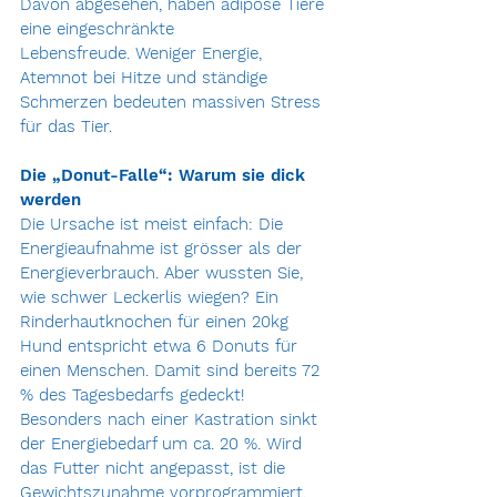
Davon abgesehen, haben adipöse Tiere 
eine eingeschränkte 
Lebensfreude. Weniger Energie, 
Atemnot bei Hitze und ständige 
Schmerzen bedeuten massiven Stress 
für das Tier. 
Die „Donut-Falle“: Warum sie dick 
werden 
Die Ursache ist meist einfach: Die 
Energieaufnahme ist grösser als der 
Energieverbrauch. Aber wussten Sie, 
wie schwer Leckerlis wiegen? Ein 
Rinderhautknochen für einen 20kg 
Hund entspricht etwa 6 Donuts für 
einen Menschen. Damit sind bereits 72 
% des Tagesbedarfs gedeckt! 
Besonders nach einer Kastration sinkt 
der Energiebedarf um ca. 20 %. Wird 
das Futter nicht angepasst, ist die 
Gewichtszunahme vorprogrammiert. 