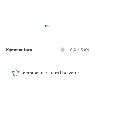
Kommentare
0.0 / 5 (0)
Giftig für Hunde und
Antibiotika – 
Kommentieren und bewerten...
Katzen
mit den Resist
Standorte
Kleintiere Egerkingen