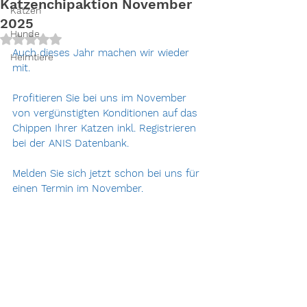
Katzenchipaktion November
Katzen
2025
Hunde
Mit NaN von 5 Sternen bewertet.
Auch dieses Jahr machen wir wieder 
Heimtiere
mit.
Profitieren Sie bei uns im November 
von vergünstigten Konditionen auf das 
Chippen Ihrer Katzen inkl. Registrieren 
bei der ANIS Datenbank.
Melden Sie sich jetzt schon bei uns für 
einen Termin im November.