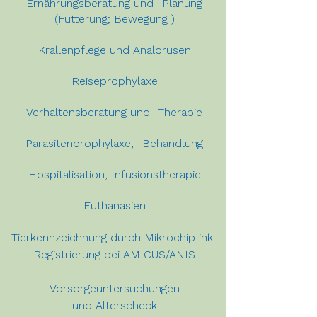
Ernährungsberatung und -Planung
(Fütterung; Bewegung )
Krallenpflege und Analdrüsen
Reiseprophylaxe
Verhaltensberatung und -Therapie
Parasitenprophylaxe, -Behandlung
Hospitalisation, Infusionstherapie
Euthanasien
Tierkennzeichnung durch Mikrochip inkl.
Registrierung bei AMICUS/ANIS
Vorsorgeuntersuchungen
und
Alterscheck