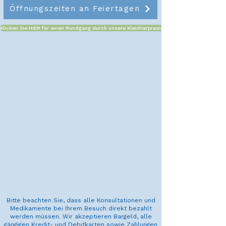
Öffnungszeiten an Feiertagen
Klicken Sie HIER für einen Rundgang durch unsere Kleintierpraxis
Bitte beachten Sie, dass alle Konsultationen und
Medikamente bei Ihrem Besuch direkt bezahlt
werden müssen. Wir akzeptieren Bargeld, alle
gängigen Kredit- und Debitkarten sowie Zahlungen